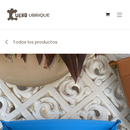
Ir al contenido
Todos los productos