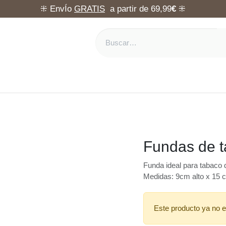
⁜ EnvÍo
GRATIS
a partir de 69,99
€
⁜
Fundas de 
Funda ideal para tabaco d
Medidas: 9cm alto x 15 
Este producto ya no e