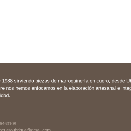
e
1988
sirviendo piezas de marroquinería en cuero,
desde Ub
e nos hemos enfocamos en la elaboración artesanal e integral
idad
.
6463108
focueroubrique@gmail.com