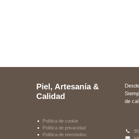
Piel,
Artesanía &
Desd
Siempr
Calidad
de
cal
Política de cookie
Política de privacidad
95
Política de reembolso
in