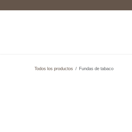
Ir al contenido
Inicio
Tienda
Sobre Nosotros
Contáctenos
Todos los productos
Fundas de tabaco