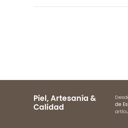
Piel,
Artesanía &
Des
de E
Calidad
artíc