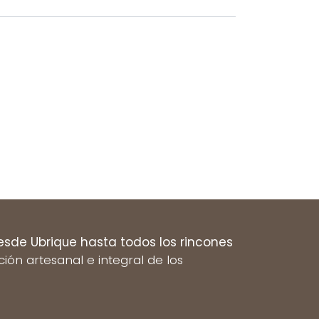
esde Ubrique hasta todos los rincones
n artesanal e integral de los