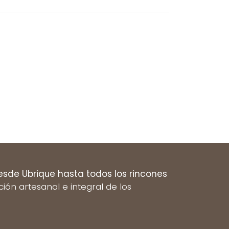
esde Ubrique hasta todos los rincones
n artesanal e integral de los