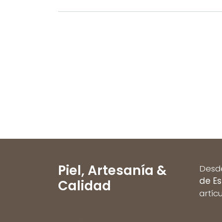
Piel,
Artesanía &
Des
de E
Calidad
artíc