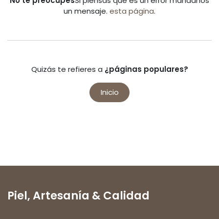
No te preocupes
Si piensas que es un error mándanos
un mensaje.
esta página
.
Quizás te refieres a
¿páginas populares?
Inicio
Piel,
Artesanía & Calidad